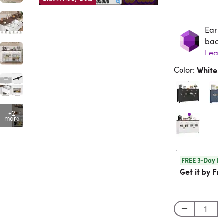
Ear
Ea
bac
Lea
Color
:
Whit
+2
more
FREE 3-Day 
Get it by F