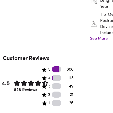
Length:
Year
Tip-Ov
Restrai
Device
Includ
See More
Assem
Requir
Customer Reviews
606 5 star reviews
5
606
113 4 star reviews
4
113
4.5
49 3 star reviews
3
49
Rated 4.5 out of 5 stars.
828 Reviews
21 2 star reviews
2
21
25 1 star reviews
1
25